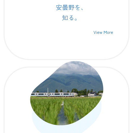
安曇野を、
知る。
View More
グ
ル
ー
プ
リ
ン
ク
LIFE