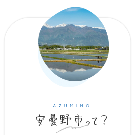
グ
ル
ー
プ
リ
ン
ク
AZUMINO
安曇野市って？