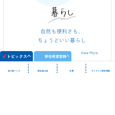
暮らし
自然も便利さも、
ちょうどいい暮らし
View More
トピックス
移住希望登録
空き家バンク
移住協力店
仕事
オンライン移住相談
2026年6月15日
【まとめ】安曇野市の移住関連イベント
グ
ル
ー
プ
リ
ン