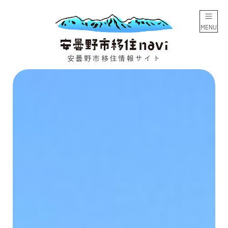
コ
ナ
ン
ビ
テ
ゲ
MENU
ン
ー
ツ
シ
へ
ョ
安曇野市移住情報サイト
ス
ン
キ
に
ッ
移
プ
動