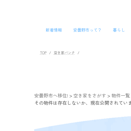
コ
ナ
ン
ビ
テ
ゲ
ン
ー
新着情報
安曇野市って？
暮らし
ツ
シ
へ
ョ
ス
ン
キ
に
TOP
空き家バンク
ッ
移
プ
動
安曇野市へ移住!
>
空き家をさがす
>
物件一覧
その物件は存在しないか、現在公開されてい