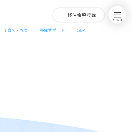
グ
移住希望登録
ル
MENU
ー
子育て・教育
移住サポート
Q&A
プ
リ
ン
ク