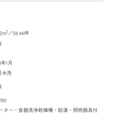
2
.2m
／58.44坪
造
84年1月
易水洗
談
090
ーター・食器洗浄乾燥機・給湯・照明器具付