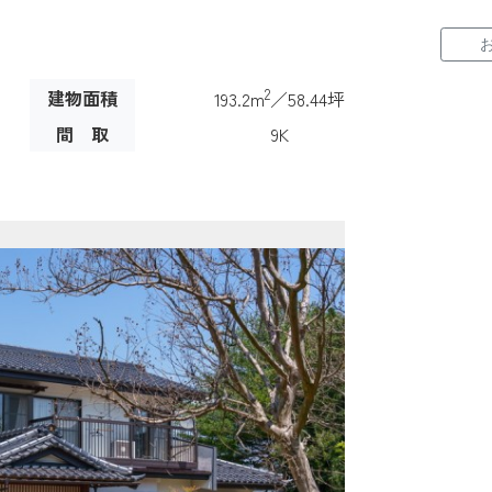
お
2
建物面積
193.2m
／58.44坪
間 取
9K