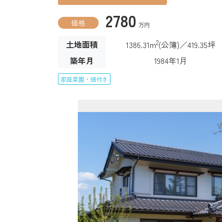
2780
価格
万円
2
土地面積
1386.31m
(公簿)／419.35坪
築年月
1984年1月
家庭菜園・畑付き