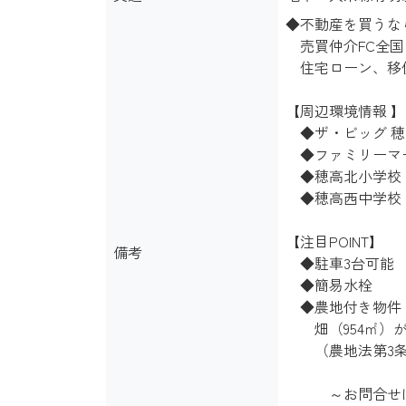
◆不動産を買うな
売買仲介FC全国
住宅ローン、移
【周辺環境情報 】
◆ザ・ビッグ 穂高店
◆ファミリーマート
◆穂高北小学校 … 
◆穂高西中学校 … 
【注目POINT】
備考
◆駐車3台可能
◆簡易水栓
◆農地付き物件
畑（954㎡）が
（農地法第3条
～お問合せは