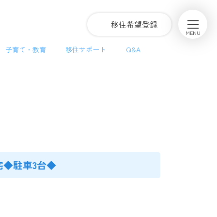
グ
移住希望登録
ル
MENU
ー
子育て・教育
移住サポート
Q&A
プ
リ
ン
ク
宅◆駐車3台◆