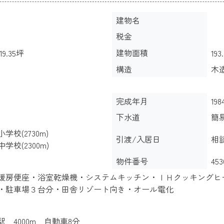
建物名
税金
建物面積
19.35坪
193
構造
木
完成年月
19
下水道
簡
校(2730m)
引渡/入居日
相
校(2300m)
物件番号
453
暖房便座・浴室乾燥機・システムキッチン・ＩＨクッキングヒ
・駐車場３台分・田舎リゾート向き・オール電化
 4000m 自動車8分