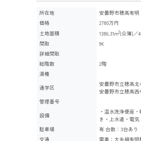
所在地
安曇野市穂高有明
価格
2780万円
2
土地面積
1386.31m
(公簿)／4
間取
9K
詳細間取
総階数
2階
湯権
安曇野市立穂高北小学
通学区
安曇野市立穂高西中学
管理番号
・温水洗浄便座・
設備
き・上水道・電気
駐車場
有 台数：3台あり
交通
電車：大糸線有明駅