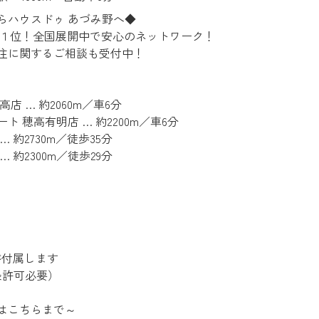
らハウスドゥ あづみ野へ◆
１位！全国展開中で安心のネットワーク！
住に関するご相談も受付中！
 … 約2060m／車6分
 穂高有明店 … 約2200m／車6分
約2730m／徒歩35分
約2300m／徒歩29分
付属します
許可必要）
こちらまで～