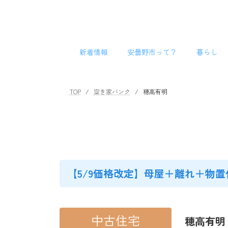
コ
ナ
ン
ビ
テ
ゲ
ン
ー
新着情報
安曇野市って？
暮らし
ツ
シ
へ
ョ
ス
ン
キ
に
TOP
空き家バンク
穂高有明
ッ
移
プ
動
【5/9価格改定】母屋＋離れ＋物
中古住宅
穂高有明