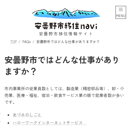
コ
ナ
ン
ビ
テ
ゲ
MENU
ン
ー
ツ
シ
へ
ョ
安曇野市移住情報サイト
ス
ン
TOP
FAQs
安曇野市ではどんな仕事がありますか？
キ
に
ッ
移
プ
動
安曇野市ではどんな仕事があり
ますか？
市内事業所の従業員数としては、製造業（精密部品等）、卸・小
売業、医療・福祉、宿泊・飲食サービス業の順で就業者数が多い
です。
あづみのしごと
ハローワークインターネットサービス