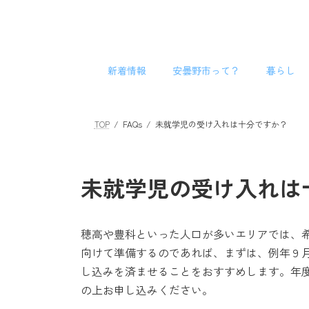
コ
ナ
ン
ビ
テ
ゲ
ン
ー
新着情報
安曇野市って？
暮らし
ツ
シ
へ
ョ
ス
ン
キ
に
TOP
FAQs
未就学児の受け入れは十分ですか？
ッ
移
プ
動
未就学児の受け入れは
穂高や豊科といった人口が多いエリアでは、
向けて準備するのであれば、まずは、例年９
し込みを済ませることをおすすめします。年
の上お申し込みください。