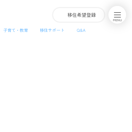
グ
移住希望登録
ル
MENU
ー
子育て・教育
移住サポート
Q&A
プ
リ
ン
ク