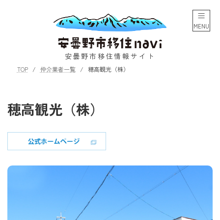
コ
ナ
ン
ビ
テ
ゲ
MENU
ン
ー
ツ
シ
へ
ョ
安曇野市移住情報サイト
ス
ン
TOP
仲介業者一覧
穂高観光（株）
キ
に
ッ
移
プ
動
穂高観光（株）