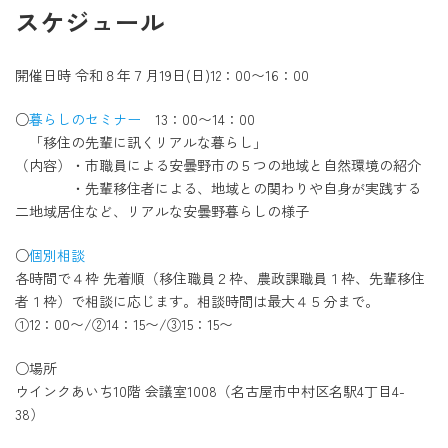
スケジュール
開催日時 令和８年７月19日(日)12：00〜16：00
○
暮らしのセミナー
13：00〜14：00
「移住の先輩に訊くリアルな暮らし」
（内容）・市職員による安曇野市の５つの地域と自然環境の紹介
・先輩移住者による、地域との関わりや自身が実践する
二地域居住など、リアルな安曇野暮らしの様子
○
個別相談
各時間で４枠 先着順（移住職員２枠、農政課職員１枠、先輩移住
者１枠）で相談に応じます。相談時間は最大４５分まで。
①12：00〜/②14：15〜/③15：15〜
○場所
ウインクあいち10階 会議室1008（名古屋市中村区名駅4丁目4-
38）