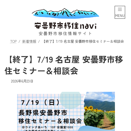
コ
ナ
ン
ビ
テ
ゲ
MENU
ン
ー
ツ
シ
へ
ョ
安曇野市移住情報サイト
ス
ン
TOP
新着情報
【終了】7/19 名古屋 安曇野市移住セミナー＆相談会
キ
に
ッ
移
プ
動
【終了】7/19 名古屋 安曇野市移
住セミナー＆相談会
2026年6月23日