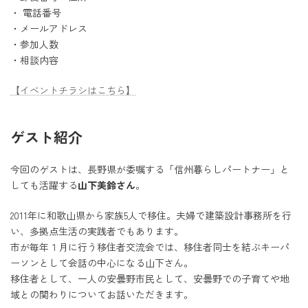
・ 電話番号
・メールアドレス
・参加人数
・相談内容
【イベントチラシはこちら】
ゲスト紹介
今回のゲストは、長野県が委嘱する「信州暮らしパートナー」と
しても活躍する
山下美鈴さん
。
2011年に和歌山県から家族5人で移住。夫婦で建築設計事務所を行
い、多拠点生活の実践者でもあります。
市が毎年１月に行う移住者交流会では、移住者同士を結ぶキーパ
ーソンとして会話の中心になる山下さん。
移住者として、一人の安曇野市民として、安曇野での子育てや地
域との関わりについてお話いただきます。