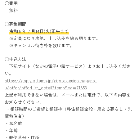
○費用
無料
○募集期間
令和８年７月14日(火)正午まで
※定員になり次第、申し込みを締め切ります。
※キャンセル待ち枠を設けます。
○申込方法
下記サイト（ながの電子申請サービス）よりお申し込みくださ
い。
https://apply.e-tumo.jp/city-azumino-nagano-
u/offer/offerList_detail?tempSeq=71853
上記が利用できない場合は、メールまたは電話で、以下の内容を
お知らせください。
・相談時間のご希望と相談枠（移住相談全般・農ある暮らし・先
輩移住者）
・お名前
・年齢
・郵便番号・住所