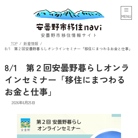
コ
ナ
ン
ビ
テ
ゲ
MENU
ン
ー
ツ
シ
へ
ョ
安曇野市移住情報サイト
ス
ン
TOP
新着情報
キ
に
8/1 第２回安曇野暮らしオンラインセミナー「移住にまつわるお金と仕事」
ッ
移
プ
動
8/1 第２回安曇野暮らしオンラ
インセミナー「移住にまつわる
お金と仕事」
2026年6月25日