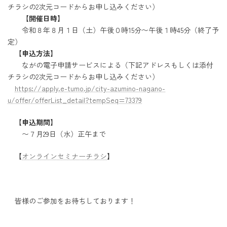
チラシの2次元コードからお申し込みください）
【開催日時】
令和８年８月１日（土）午後０時15分〜午後１時45分（終了予
定）
【申込方法】
ながの電子申請サービスによる（下記アドレスもしくは添付
チラシの2次元コードからお申し込みください）
https://apply.e-tumo.jp/city-azumino-nagano-
u/offer/offerList_detail?tempSeq=73379
【申込期間】
〜７月29日（水）正午まで
【
オンラインセミナーチラシ
】
皆様のご参加をお待ちしております！