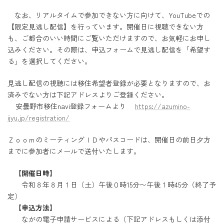
なお、リアルタイムで参加できない方に向けて、YouTubeでの
【限定見逃し配信】を行っています。開催日に視聴できない方
も、ご都合のいい時間にご覧いただけますので、お気軽にお申し
込みください。その際は、申込フォームで見逃し配信を「希望す
る」を選択してください。
見逃し配信の視聴には移住希望者登録が必要となりますので、お
済みでない方は下記アドレスよりご登録ください。
安曇野市移住navi登録フォームより
https://azumino-
ijyu.jp/registration/
ＺｏｏｍのミーティングＩＤやパスコードは、開催日の前日夕方
までに参加者にメールで送付いたします。
【開催日時】
令和８年８月１日（土）午後０時15分〜午後１時45分（終了予
定）
【申込方法】
ながの電子申請サービスによる（下記アドレスもしくは添付