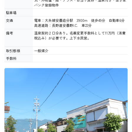
バンク登録物件
駐車場
交通
電車：大糸線安曇追分駅 3900m 徒歩49分 自動車6分
高速道路：長野道安曇野I.C. 車22分
備考
温泉契約２口分あり。名義変更手数料として11万円（消費
税込み）が必要です。上下水民営。
取引態様
一般媒介
手数料