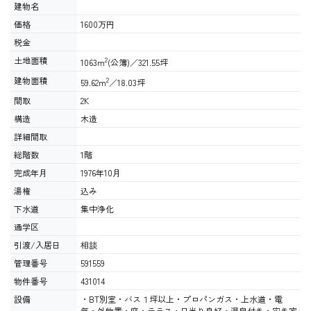
建物名
価格
1600万円
税金
土地面積
2
1063m
(公簿)／321.55坪
建物面積
2
59.62m
／18.03坪
間取
2K
構造
木造
詳細間取
総階数
1階
完成年月
1976年10月
湯権
込み
下水道
集中浄化
通学区
引渡/入居日
相談
管理番号
591559
物件番号
431014
設備
・BT別室・バス１坪以上・プロパンガス・上水道・電
気・外物置・庭・テラス・日当り良好・温泉付き・空き家