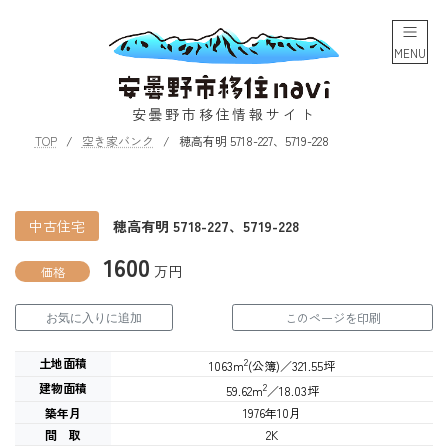
コ
ナ
ン
ビ
テ
ゲ
MENU
ン
ー
ツ
シ
へ
ョ
安曇野市移住情報サイト
ス
ン
TOP
空き家バンク
穂高有明 5718-227、5719-228
キ
に
ッ
移
プ
動
中古住宅
穂高有明 5718-227、5719-228
1600
万円
価格
このページを印刷
お気に入りに追加
土地面積
2
1063m
(公簿)／321.55坪
建物面積
2
59.62m
／18.03坪
築年月
1976年10月
間 取
2K