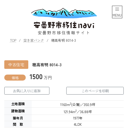
コ
ナ
ン
ビ
テ
ゲ
MENU
ン
ー
ツ
シ
へ
ョ
安曇野市移住情報サイト
ス
ン
TOP
空き家バンク
穂高有明 8014-3
キ
に
ッ
移
プ
動
中古住宅
穂高有明 8014-3
1500
万円
価格
このページを印刷
お気に入りに追加
土地面積
2
1160m
(公簿)／350.9坪
建物面積
2
121.94m
／36.88坪
築年月
1977年
間 取
4LDK