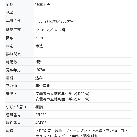
価格
1500万円
税金
土地面積
2
1160m
(公簿)／350.9坪
建物面積
2
121.94m
／36.88坪
間取
4LDK
構造
木造
詳細間取
総階数
2階
完成年月
1977年
湯権
込み
下水道
集中浄化
通学区
安曇野市立穂高北小学校(4200m)
安曇野市立穂高西中学校(3200m)
引渡/入居日
相談
管理番号
521685
物件番号
454323
設備
・BT別室・給湯・プロパンガス・上水道・下水道・庭・
テラス・田舎リゾート向き・温泉付き