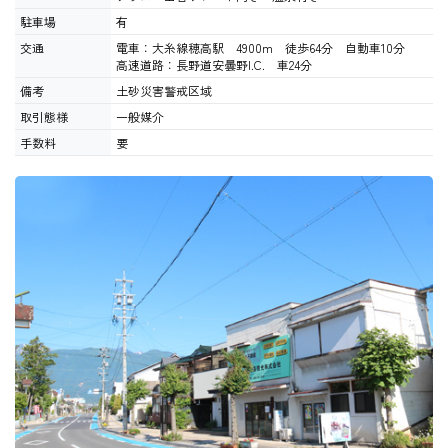
駐車場
有
交通
電車：大糸線穂高駅 4900m 徒歩64分 自動車10分
高速道路：長野道安曇野I.C. 車24分
備考
土砂災害警戒区域
取引態様
一般媒介
手数料
要